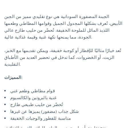
الجبنة المضفورة السودانية هي نوع تقليدي مميز من الجبن
الأبيض، تُعرف بشكلها المجدول الجميل وقوامها المطاطي وطعمها
اللذيذ المائل للملوحة الخفيفة. تُحضّر من حليب طازج عالي
الجودة، مما يمنحها نكهة غنية وقيمة غذائية عالية.
تُعد خيارًا مثاليًا للإفطار أو كوجبة خفيفة، ويمكن تقديمها مع الخبز،
الزيت، أو الخضروات، كما تدخل في تحضير العديد من الأطباق
التقليدية.
المميزات:
قوام مطاطي وطعم غني
غنية بالبروتين والكالسيوم
تُحضّر من حليب طبيعي طازج
شكل جذاب (مضفور) يميزها عن غيرها
مناسبة للفطور والوجبات الخفيفة